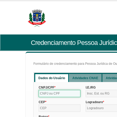
Credenciamento Pessoa Jurídic
Formulário de credenciamento para Pessoa Jurídica de Outr
Dados do Usuário
Atividades CNAE
Ativida
CNPJ/CPF
I.E./RG
CEP
Logradouro
Bairro