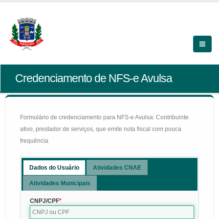
Credenciamento de NFS-e Avulsa
Formulário de credenciamento para NFS-e Avulsa: Contribuinte
ativo, prestador de serviços, que emite nota fiscal com pouca
frequência
Dados do Usuário
Atividades CNAE
Atividades Municipais
CNPJ/CPF