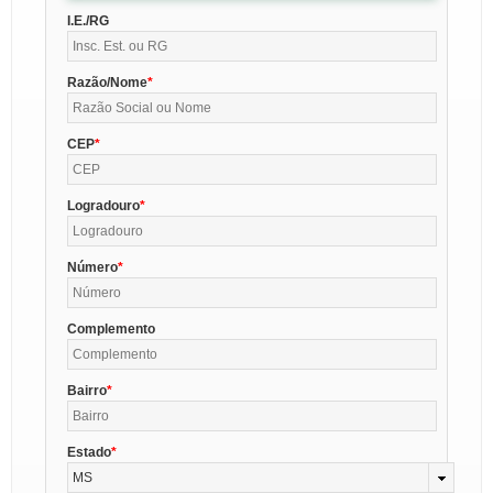
I.E./RG
Razão/Nome
CEP
Logradouro
Número
Complemento
Bairro
Estado
MS