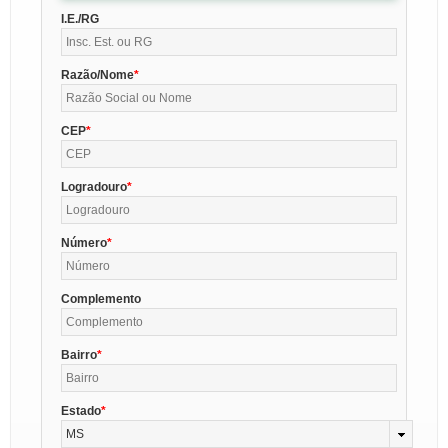
I.E./RG
Razão/Nome
CEP
Logradouro
Número
Complemento
Bairro
Estado
MS