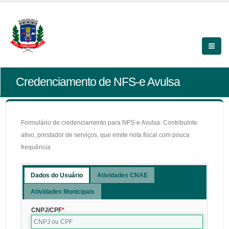
Credenciamento de NFS-e Avulsa
Formulário de credenciamento para NFS-e Avulsa: Contribuinte
ativo, prestador de serviços, que emite nota fiscal com pouca
frequência
Dados do Usuário
Atividades CNAE
Atividades Municipais
CNPJ/CPF