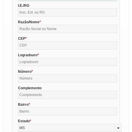
I.E./RG
Razão/Nome
CEP
Logradouro
Número
Complemento
Bairro
Estado
MS