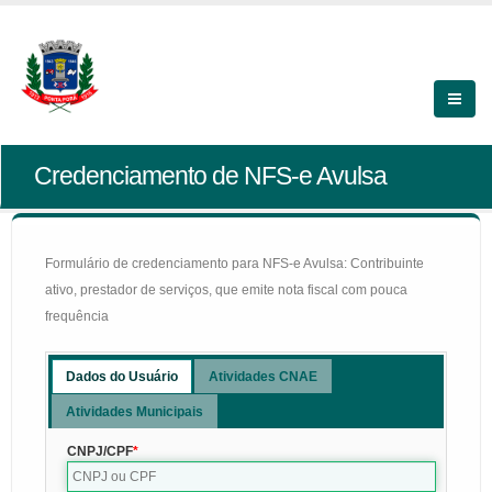
Credenciamento de NFS-e Avulsa
Formulário de credenciamento para NFS-e Avulsa: Contribuinte
ativo, prestador de serviços, que emite nota fiscal com pouca
frequência
Dados do Usuário
Atividades CNAE
Atividades Municipais
CNPJ/CPF