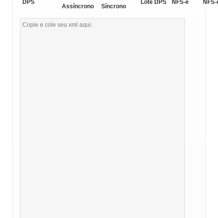
DPS
Lote DPS
NFS-e
NFS-
Assíncrono
Síncrono