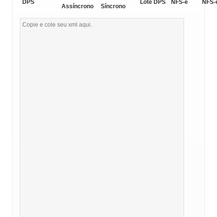
DPS
Lote DPS
NFS-e
NFS-
Assíncrono
Síncrono