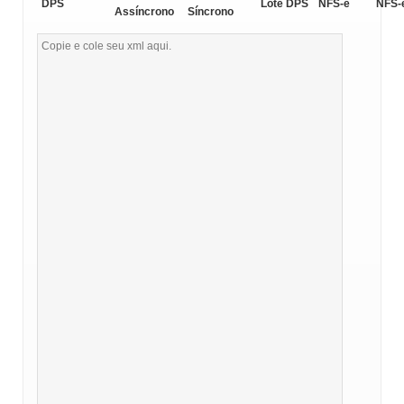
DPS
Lote DPS
NFS-e
NFS-
Assíncrono
Síncrono