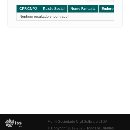
CPF/CNPJ
Razão Social
Nome Fantasia
Endereço
CE
Nenhum resultado encontrado!
Fiorilli Sociedade Civil Software LTDA
© Copyright 2012-2026. Todos os Direitos