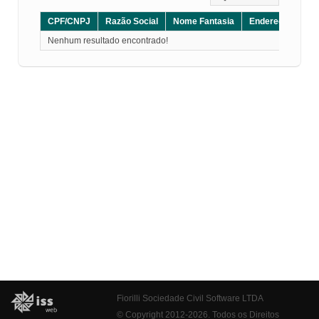
CPF/CNPJ
Razão Social
Nome Fantasia
Endereço
CE
Nenhum resultado encontrado!
Fiorilli Sociedade Civil Software LTDA
© Copyright 2012-2026. Todos os Direitos