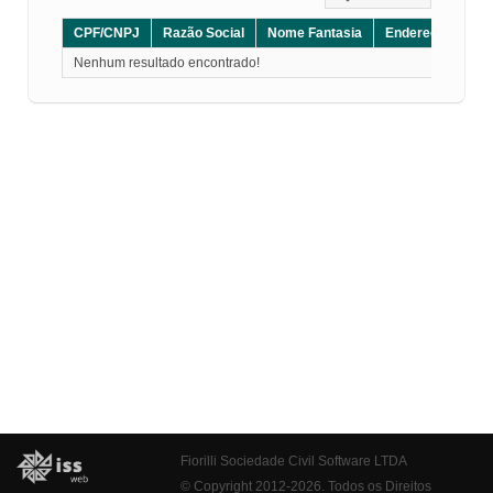
CPF/CNPJ
Razão Social
Nome Fantasia
Endereço
CE
Nenhum resultado encontrado!
Fiorilli Sociedade Civil Software LTDA
© Copyright 2012-2026. Todos os Direitos