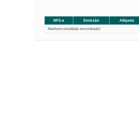
NFS-e
Emissão
Alíquota
Nenhum resultado encontrado!