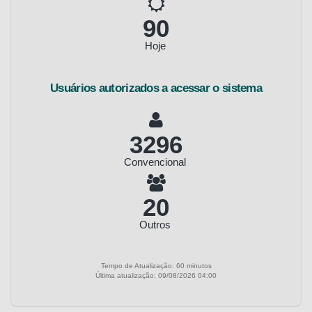
104
Hoje
Usuários autorizados a acessar o sistema
3803
Convencional
23
Outros
Tempo de Atualização: 60 minutos
Última atualização: 09/08/2026 04:00